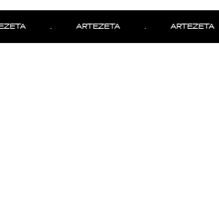
ZETA
.
ARTEZETA
.
ARTEZETA