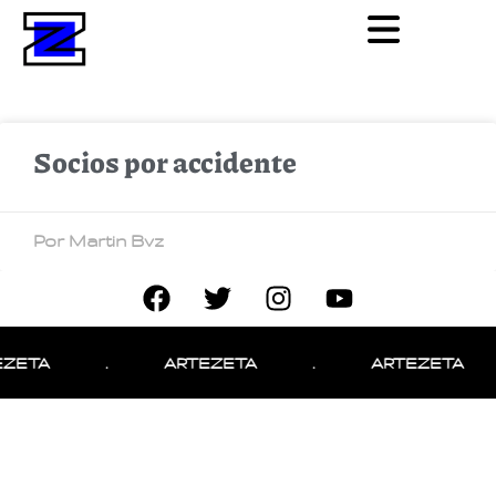
Socios por accidente
Por Martin Bvz
EZETA
.
ARTEZETA
.
ARTEZETA