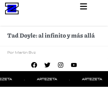
Tad Doyle: al infinito y más allá
Por Martin Bvz
EZETA
.
ARTEZETA
.
ARTEZETA