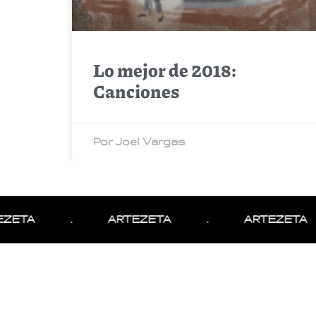
Lo mejor de 2018:
Canciones
Por Joel Vargas
ZETA
.
ARTEZETA
.
ARTEZETA