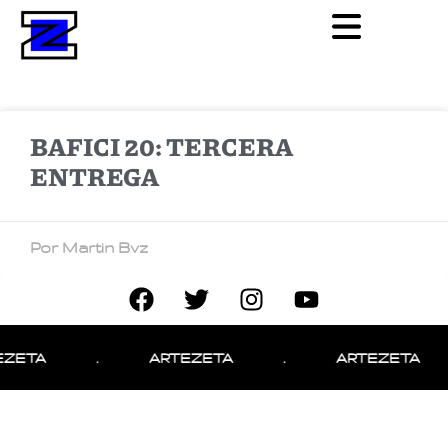
BAFICI 20: TERCERA
ENTREGA
Por Martin Bvz
EZETA
.
ARTEZETA
.
ARTEZETA