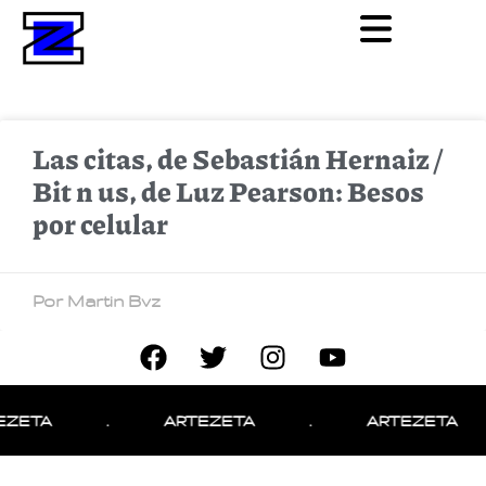
Las citas, de Sebastián Hernaiz /
Bit n us, de Luz Pearson: Besos
por celular
Por Martin Bvz
EZETA
.
ARTEZETA
.
ARTEZETA