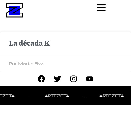
La década K
Por Martin Bvz
EZETA
.
ARTEZETA
.
ARTEZETA