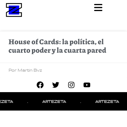
House of Cards: la política, el
cuarto poder y la cuarta pared
Por Martin Bvz
EZETA
.
ARTEZETA
.
ARTEZETA