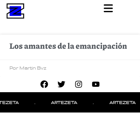
Los amantes de la emancipación
Por Martin Bvz
TEZETA
.
ARTEZETA
.
ARTEZETA