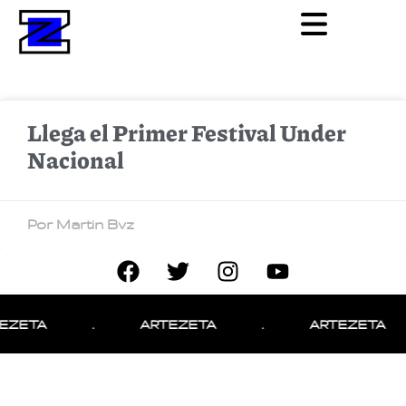
Llega el Primer Festival Under
Nacional
Por Martin Bvz
EZETA
.
ARTEZETA
.
ARTEZETA