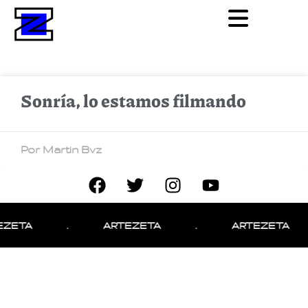
Sonría, lo estamos filmando
Por Martin Bvz
EZETA
.
ARTEZETA
.
ARTEZETA