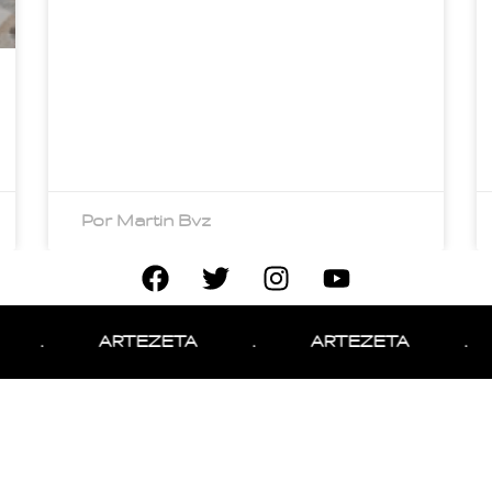
Por Martin Bvz
.
ARTEZETA
.
ARTEZETA
.