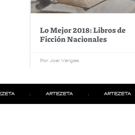
Lo Mejor 2018: Libros de
Ficción Nacionales
Por Joel Vargas
ZETA
.
ARTEZETA
.
ARTEZETA