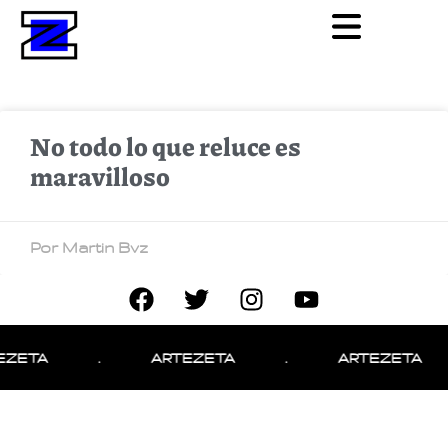
No todo lo que reluce es
maravilloso
Por Martin Bvz
EZETA
.
ARTEZETA
.
ARTEZETA