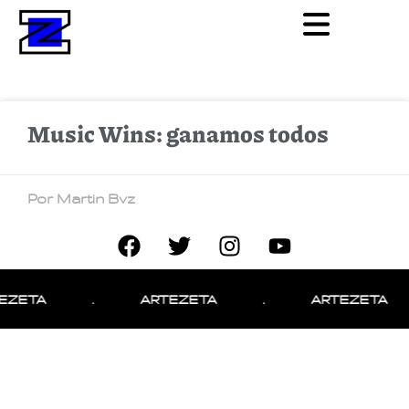
Music Wins: ganamos todos
Por Martin Bvz
EZETA
.
ARTEZETA
.
ARTEZETA