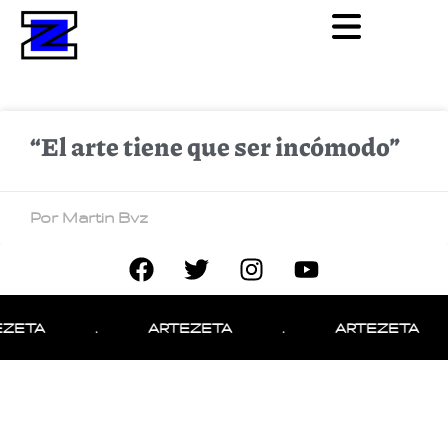
“El arte tiene que ser incómodo”
Por Martin Bvz
EZETA
.
ARTEZETA
.
ARTEZETA