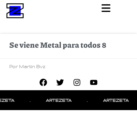
Se viene Metal para todos 8
Por Martin Bvz
EZETA
.
ARTEZETA
.
ARTEZETA