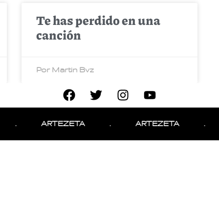
Te has perdido en una
canción
Por Martin Bvz
.
ARTEZETA
.
ARTEZETA
.