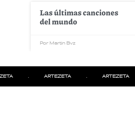
Las últimas canciones
del mundo
Por Martin Bvz
ETA
.
ARTEZETA
.
ARTEZETA