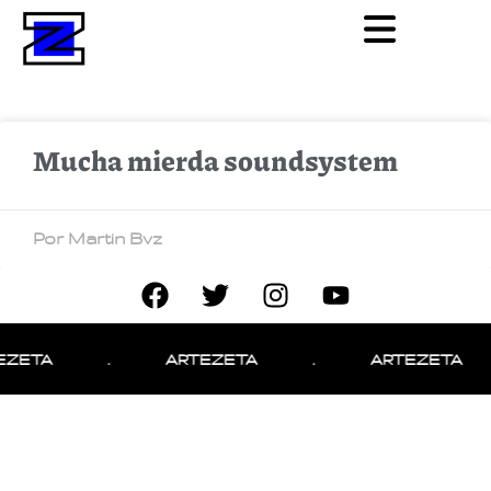
Mucha mierda soundsystem
Por Martin Bvz
EZETA
.
ARTEZETA
.
ARTEZETA