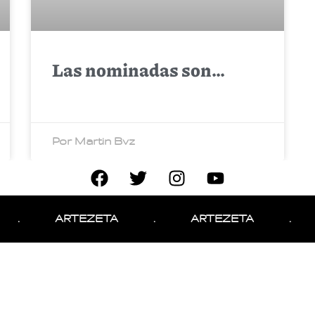
Las nominadas son…
Por Martin Bvz
.
ARTEZETA
.
ARTEZETA
.