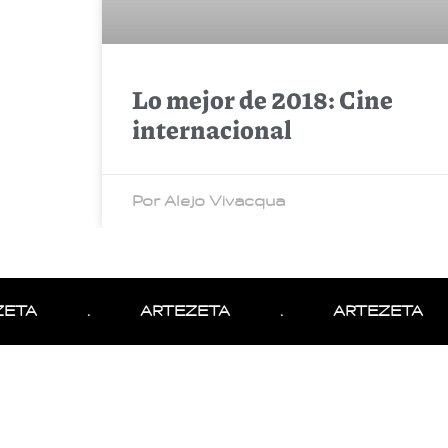
Lo mejor de 2018: Cine
internacional
Por Alejo Vivacqua
ETA
.
ARTEZETA
.
ARTEZETA