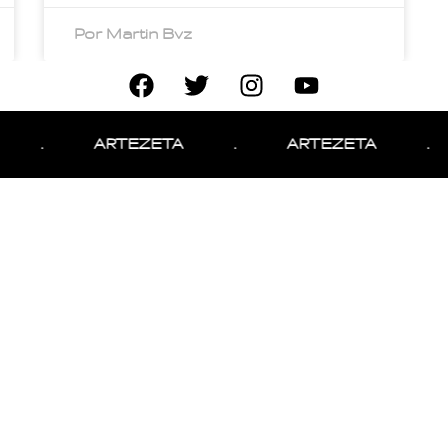
Por Martin Bvz
.
ARTEZETA
.
ARTEZETA
.