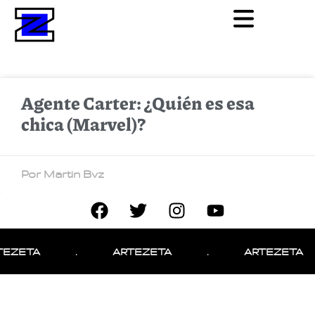
Agente Carter: ¿Quién es esa
chica (Marvel)?
Por Martin Bvz
TEZETA
.
ARTEZETA
.
ARTEZETA