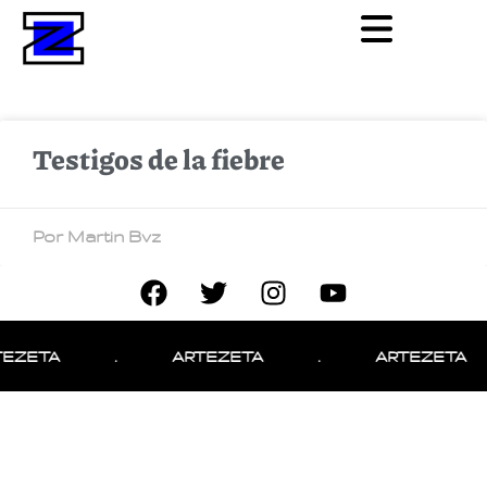
Testigos de la fiebre
Por Martin Bvz
EZETA
.
ARTEZETA
.
ARTEZETA