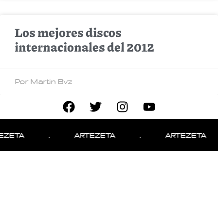
Los mejores discos
internacionales del 2012
Por Martin Bvz
EZETA
.
ARTEZETA
.
ARTEZETA