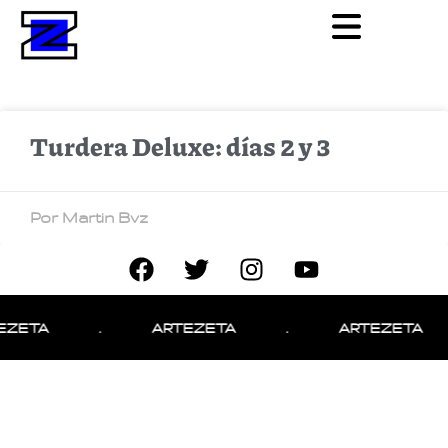
Turdera Deluxe: días 2 y 3
Por Martin Bvz
EZETA
.
ARTEZETA
.
ARTEZETA