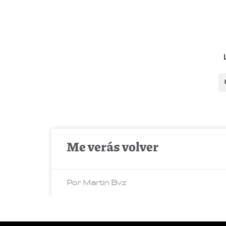
Me verás volver
Por Martin Bvz