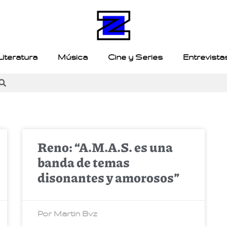
Literatura
Música
Cine y Series
Entrevista
Reno: “A.M.A.S. es una
banda de temas
disonantes y amorosos”
Por Martin Bvz