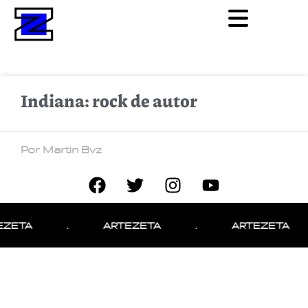
Indiana: rock de autor
Por Martin Bvz
EZETA
.
ARTEZETA
.
ARTEZETA