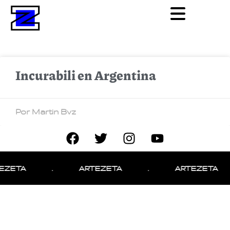
Incurabili en Argentina
Por Martin Bvz
EZETA
.
ARTEZETA
.
ARTEZETA