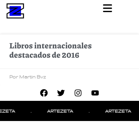
Libros internacionales
destacados de 2016
Por Martin Bvz
EZETA
.
ARTEZETA
.
ARTEZETA