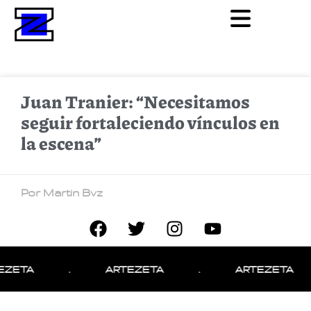
Juan Tranier: “Necesitamos
seguir fortaleciendo vínculos en
la escena”
Por Martin Bvz
EZETA
.
ARTEZETA
.
ARTEZETA