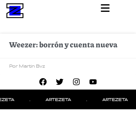
Weezer: borrón y cuenta nueva
Por Martin Bvz
EZETA
.
ARTEZETA
.
ARTEZETA