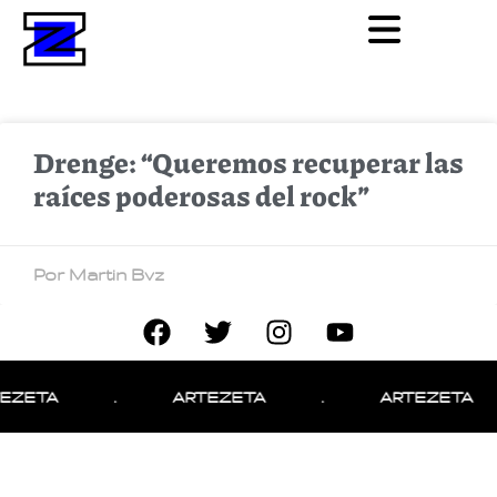
Drenge: “Queremos recuperar las
raíces poderosas del rock”
Por Martin Bvz
EZETA
.
ARTEZETA
.
ARTEZETA