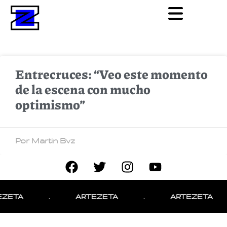
Entrecruces: “Veo este momento
de la escena con mucho
optimismo”
Por Martin Bvz
EZETA
.
ARTEZETA
.
ARTEZETA