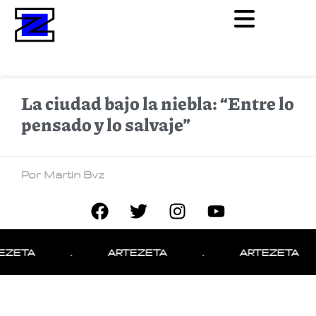
La ciudad bajo la niebla: “Entre lo
pensado y lo salvaje”
Por Martin Bvz
EZETA
.
ARTEZETA
.
ARTEZETA