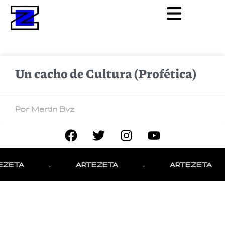
Un cacho de Cultura (Profética)
Por Martin Bvz
EZETA
.
ARTEZETA
.
ARTEZETA