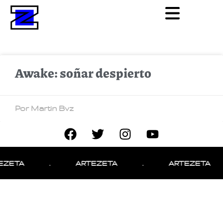
Awake: soñar despierto
Por Martin Bvz
EZETA
.
ARTEZETA
.
ARTEZETA