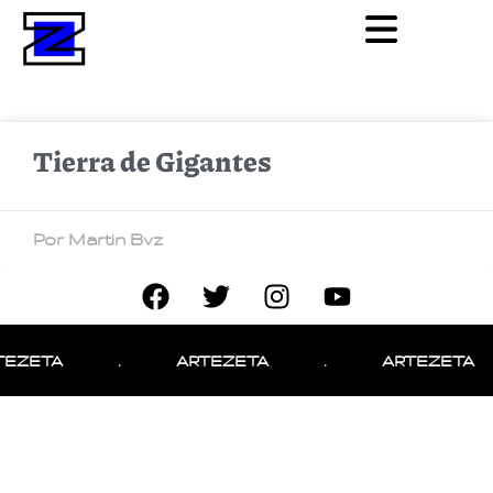
Tierra de Gigantes
Por Martin Bvz
TEZETA
.
ARTEZETA
.
ARTEZETA