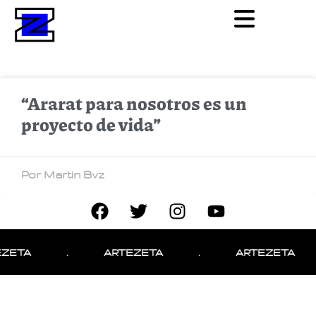
“Ararat para nosotros es un
proyecto de vida”
Por Martin Bvz
ZETA
.
ARTEZETA
.
ARTEZETA