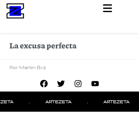
La excusa perfecta
Por Martin Bvz
ZETA
.
ARTEZETA
.
ARTEZETA