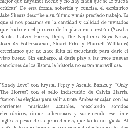
mejor que hayamos hecho y no hay nada que se le pueda
criticar”. De esta forma, soberbia y concisa, el excéntrico
Jake Shears describe a su último y más preciado trabajo. Es
que si nos posamos en la cantidad y calidad de invitados
que hubo en el proceso de la placa en cuestión (Azealia
Banks, Calvin Harris, Diplo, The Neptunes, Boys Noize,
Joan As Policewoman, Stuart Price y Pharrell Williams)
creeríamos que no hace falta ni escucharlo para darle el
visto bueno. Sin embargo, al darle play a las trece nuevas
canciones de los Sisters, la historia no es tan maravillosa.
“Shady Love”, con Krystal Pepsy y Azealia Banks, y “Only
The Horses”, con el sello indiscutido de Calvin Harris,
fueron las elegidas para salir a trote. Ambas encajan con las
corrientes musicales actuales, mezclando sonidos
electrónicos, ritmos ochentosos y sosteniendo ese tinte
inglés, a pesar de su procedencia, que tanto nos gusta. Al
revés de lo que siempre ocurre, se puede decir que estos dos