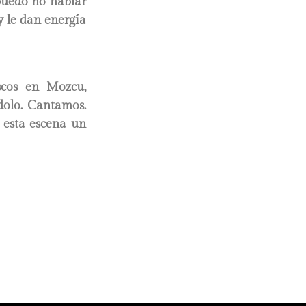
puedo no hablar
 y le dan energía
scos en Mozcu,
ndolo. Cantamos.
 esta escena un