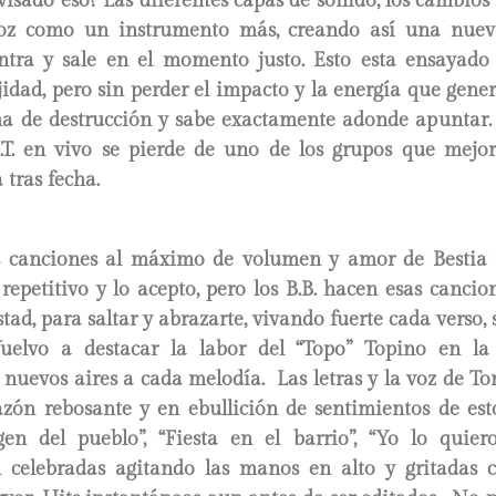
isado eso? Las diferentes capas de sonido, los cambios
voz como un instrumento más, creando así una nuev
ntra y sale en el momento justo. Esto esta ensayado 
jidad, pero sin perder el impacto y la energía que gen
 de destrucción y sabe exactamente adonde apuntar
H.T. en vivo se pierde de uno de los grupos que mej
 tras fecha.
as canciones al máximo de volumen y amor de Bestia
repetitivo y lo acepto, pero los B.B. hacen esas cancio
tad, para saltar y abrazarte, vivando fuerte cada verso, 
uelvo a destacar la labor del “Topo” Topino en la
 nuevos aires a cada melodía. Las letras y la voz de T
razón rebosante y en ebullición de sentimientos de es
gen del pueblo”, “Fiesta en el barrio”, “Yo lo qui
 celebradas agitando las manos en alto y gritadas 