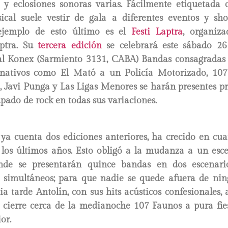
 y eclosiones sonoras varias. Fácilmente etiquetada c
cal suele vestir de gala a diferentes eventos y s
ejemplo de esto último es el
Festi Laptra
, organiza
aptra. Su
tercera edición
se celebrará este sábado 26
l Konex (Sarmiento 3131, CABA) Bandas consagradas e
rnativos como El Mató a un Policía Motorizado, 107
, Javi Punga y Las Ligas Menores se harán presentes p
ado de rock en todas sus variaciones.
e ya cuenta dos ediciones anteriores, ha crecido en cu
 los últimos años. Esto obligó a la mudanza a un es
de se presentarán quince bandas en dos escenarios
 simultáneos; para que nadie se quede afuera de ni
a tarde Antolín, con sus hits acústicos confesionales, a
 cierre cerca de la medianoche 107 Faunos a pura fies
or.