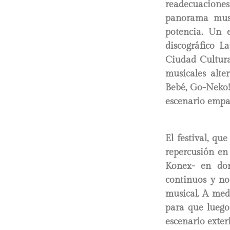
readecuaciones
panorama musi
potencia. Un 
discográfico L
Ciudad Cultura
musicales alte
Bebé, Go-Neko!
escenario empap
El festival, qu
repercusión en
Konex- en don
continuos y no
musical. A medi
para que luego
escenario exteri