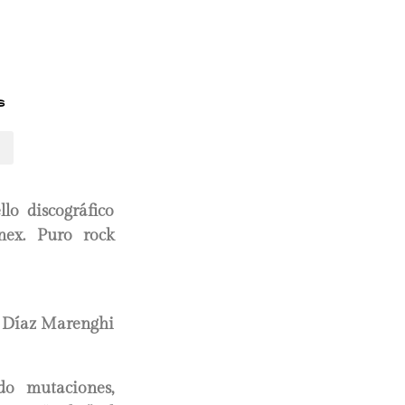
s
llo discográfico
nex. Puro rock
 Díaz Marenghi
do mutaciones,