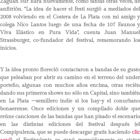
Zaguán Sur hará nuevamente, como tantas otras veces, de
anfitrión. “La idea de hacer el Festi surgió a mediados del
2008 volviendo en el Costera de La Plata con mi amigo y
colega Nico Lantos luego de una fecha de 107 Faunos y
Viva Elástico en Pura Vida”, cuenta Juan Manuel
Strassburger, co-fundador del festival, rememorando los
inicios.
Y la idea pronto floreció: contactaron a bandas de su gusto
que peleaban por abrir su camino en el terreno del under
porteño, algunas con muchos años encima, otras recién
dando sus primeros shows no sólo en Capital, sino también
en La Plata –semillero indie si los hay-y el conurbano
bonaerense. Once ediciones y un compilado doble que
reúne canciones de las bandas que han pisado el escenario
en las distintas ediciones del festival después (el
Compipulenta, que se puede descargar gratis haciendo
clic
aquí
), el Festipulenta se ganó merecidamente su status