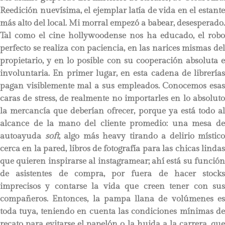
Reedición nuevísima, el ejemplar latía de vida en el estante
más alto del local. Mi morral empezó a babear, desesperado.
Tal como el cine hollywoodense nos ha educado, el robo
perfecto se realiza con paciencia, en las narices mismas del
propietario, y en lo posible con su cooperación absoluta e
involuntaria. En primer lugar, en esta cadena de librerías
pagan visiblemente mal a sus empleados. Conocemos esas
caras de stress, de realmente no importarles en lo absoluto
la mercancía que deberían ofrecer, porque ya está todo al
alcance de la mano del cliente promedio: una mesa de
autoayuda
soft
, algo más heavy tirando a delirio místico
cerca en la pared, libros de fotografía para las chicas lindas
que quieren inspirarse al instagramear; ahí está su función
de asistentes de compra, por fuera de hacer stocks
imprecisos y contarse la vida que creen tener con sus
compañeros. Entonces, la pampa llana de volúmenes es
toda tuya, teniendo en cuenta las condiciones mínimas de
recato para evitarse el papelón o la huida a la carrera, que