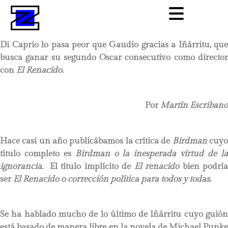
Di Caprio lo pasa peor que Gaudio gracias a Iñárritu, que
busca ganar su segundo Oscar consecutivo como director
con
El Renacido
.
Por
Martín Escribano
Hace casi un año publicábamos la crítica de
Birdman
cuy
título completo es
Birdman o la inesperada virtud de l
ignorancia.
El título implícito de
El renacido
bien podrí
ser
El Renacido o corrección política para todos y todas
.
Se ha hablado mucho de lo último de Iñárritu cuyo guión
está basado de manera libre en la novela de Michael Punke