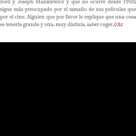
Ford y Joseph Mankiewicz y que no ocurre desde 1950),
sigue más preocupado por el tamaño de sus películas que
por el cine. Alguien que por favor le explique que una cosa
es tenerla grande y otra, muy distinta, saber coger.
//∆z