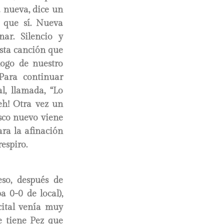
a nueva, dice un
e que sí. Nueva
ar. Silencio y
Esta canción que
logo de nuestro
Para continuar
l, llamada, “Lo
eh! Otra vez un
disco nuevo viene
ara la afinación
espiro.
so, después de
 0-0 de local),
cital venía muy
e tiene Pez que