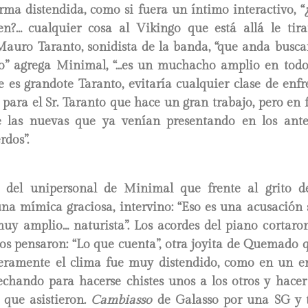
ma distendida, como si fuera un íntimo interactivo, “¿
en?… cualquier cosa al Vikingo que está allá le tir
 Mauro Taranto, sonidista de la banda, “que anda busca
io” agrega Minimal, “…es un muchacho amplio en todo s
 es grandote Taranto, evitaría cualquier clase de enf
s para el Sr. Taranto que hace un gran trabajo, pero en 
e las nuevas que ya venían presentando en los anteri
dos”.
el unipersonal de Minimal que frente al grito de 
una mímica graciosa, intervino: “Eso es una acusación se
muy amplio… naturista”. Los acordes del piano cortar
dos pensaron: “Lo que cuenta”, otra joyita de Quemado 
eramente el clima fue muy distendido, como en un e
vechando para hacerse chistes unos a los otros y hace
que asistieron.
Cambiasso
de Galasso por una SG y t