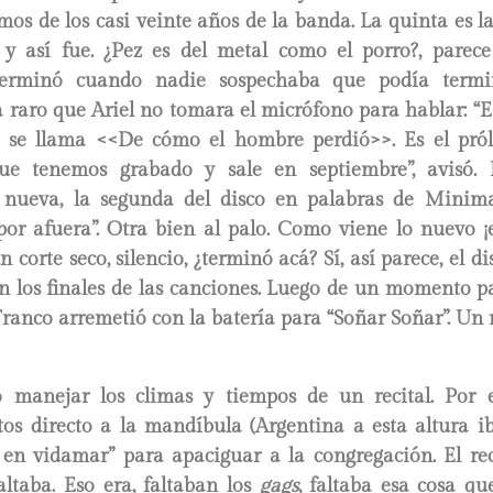
emos de los casi veinte años de la banda. La quinta es l
, y así fue. ¿Pez es del metal como el porro?, parec
erminó cuando nadie sospechaba que podía termin
a raro que Ariel no tomara el micrófono para hablar: “
 se llama <<De cómo el hombre perdió>>. Es el pró
ue tenemos grabado y sale en septiembre”, avisó. 
 nueva, la segunda del disco en palabras de Minima
 por afuera”. Otra bien al palo. Como viene lo nuevo ¡
n corte seco, silencio, ¿terminó acá? Sí, así parece, el 
n los finales de las canciones. Luego de un momento p
 Franco arremetió con la batería para “Soñar Soñar”. Un r
 manejar los climas y tiempos de un recital. Por e
os directo a la mandíbula (Argentina a esta altura iba
 en vidamar” para apaciguar a la congregación. El re
altaba. Eso era, faltaban los
gags
, faltaba esa cosa qu