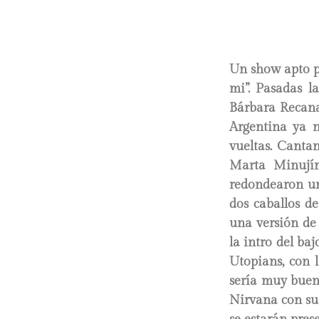
Un show apto pa
mi”. Pasadas l
Bárbara Recanat
Argentina ya n
vueltas. Cantand
Marta Minujín.
redondearon un
dos caballos de
una versión de 
la intro del baj
Utopians, con 
sería muy buen
Nirvana con su 