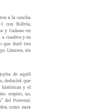
ieron a la cancha
1 con Bolivia,
eza y
Galasso
en
a a cuadros y su
lo que duró tres
po Limeres, sin
joyita de aquél
do, deducirá que
históricas y el
bo respiro, no,
a” del Porvenir.
 dos, como para