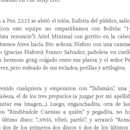
entando en The Roxy Live.
a Pez. 22:15 se abrió el telón. Euforia del público, sal
 (con este equipo no empatábamos con Bolivia: “1-
sta renuncie”): Ariel Minimal con gorrito en la cab
Buenos Aires hacía frío señora; Fósforo con una camis
 (gracias Fósforo); Franco Salvador, pañoleta en cuel
n hermoso gong colgado entre sus platos; y el señor Pe
ez, pero rodeado de sus teclados, perillas y artilugios.
enido cualquiera y empezaron con “Talismán”, una 
abeza
, el de los tres prepucios (a juzgar por mi apelli
itar esa imagen….). Luego, enganchadita, otra de las 
n “Rindiéndole Cuentas a quién” y pegadita, no hu
último disco: “…vivió, vibró, partió”, y arrancó “Rom
 dos de los primeros dos discos y dos de los últimos