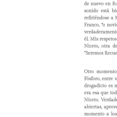
de nuevo en for
sonido está bi
refiriéndose a
Franco, “o nov
verdaderamente
él. Mis respeto
Niceto, otra d
“Seremos Recuer
Otro momento d
Fósforo, entre 
drogadicto es 
era esa que to
Niceto. Verdad
abiertas, apro
momento a los 