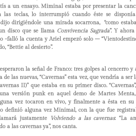
stís a un ensayo. Miminal estaba por presentar la canc
 las teclas, lo interrumpió cuando éste se disponía
e dijo dirigiéndole una mirada socarrona, “como estab
un disco que se llama
Convivencia Sagrada
”. Y ahora
o -falló la cuenta y Ariel empezó solo – “Vientodestin
, “Bettie al desierto”.
 esperaron la señal de Franco: tres golpes al cencerro y
 de las nuevas, “Cavernas” esta vez, que vendría a ser 
Cavernas II)” que estaba en su primer disco. “Cavernas”,
 una versión punk en aquel demo de Martes Menta,
lguna vez tocaron en vivo, y finalmente a ésta en s
lo definió alguna vez Minimal, con la que fue registr
llamará justamente
Volviendo
a las cavernas
: “La a
do a las cavernas ya”, nos canta.