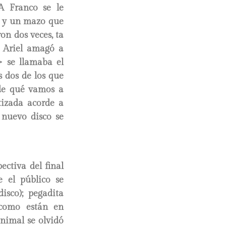
A Franco se le
lo y un mazo que
on dos veces, ta
; Ariel amagó a
> se llamaba el
s dos de los que
de qué vamos a
utizada acorde a
l nuevo disco se
ectiva del final
e el público se
isco); pegadita
í como están en
inimal se olvidó