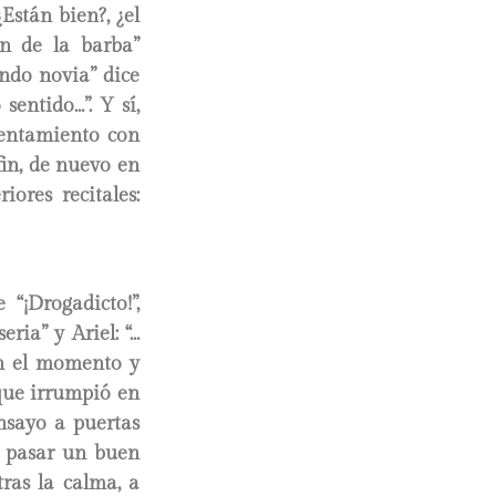
Están bien?, ¿el
an de la barba”
ndo novia” dice
entido…”. Y sí,
rentamiento con
fin, de nuevo en
ores recitales:
“¡Drogadicto!”,
ria” y Ariel: “…
on el momento y
que irrumpió en
nsayo a puertas
r pasar un buen
ras la calma, a