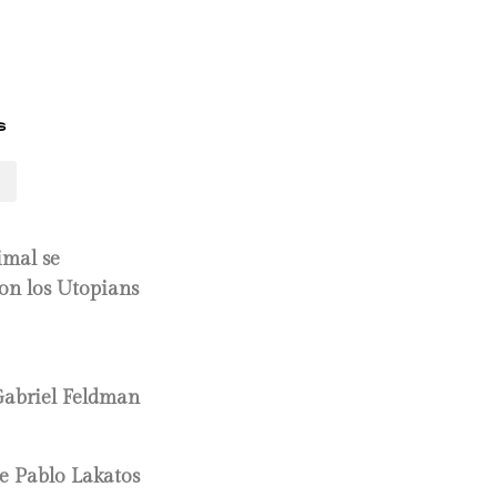
s
imal se
con los Utopians
Gabriel Feldman
e Pablo Lakatos