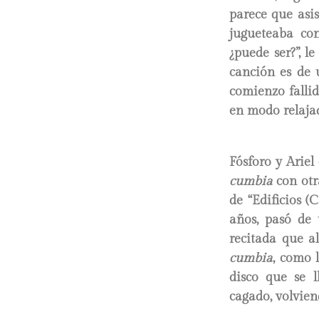
parece que asi
jugueteaba con
¿puede ser?”, l
canción es de 
comienzo fallid
en modo relajado
Fósforo y Ariel
cumbia
con otra
de “Edificios (
años, pasó de
recitada que a
cumbia
, como 
disco que se 
cagado, volvien