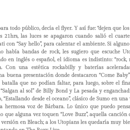
ra todo público, decía el flyer. Y así fue: “dejen que lo
as 21hrs, las luces se apagaron cuando salió el cuarte
i con “Say hello”, para calentar el ambiente. Si alguno
o había bandas de rock, les sugiero que escuche Uto
o en inglés o español, el idioma es indistinto: “rock, r
 Con una estética rockabilly y baterías acelerada
a buena presentación donde destacaron “Come Baby” y 
 batalla que no podían faltar, para luego, sobre el fin
“Salgan al sol” de Billy Bond y La pesada y enganchad
o, “Estallando desde el oceano”, clásico de Sumo en una 
la hermosa voz de Bárbara. Lo único que puedo pens
o que alguna vez toquen “Love Buzz”, aquella canción 
versión en Bleach; a los Utopians les quedaría muy bien