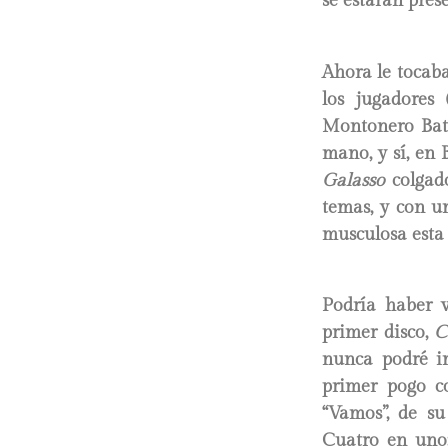
se estarán pres
Ahora le tocaba 
los jugadores
Montonero Bati
mano, y sí, en 
Galasso
colgado
temas, y con u
musculosa esta v
Podría haber v
primer disco,
C
nunca podré im
primer pogo co
“Vamos”, de su 
Cuatro en uno: