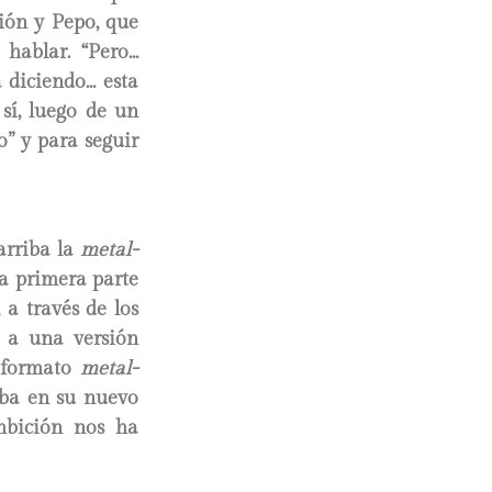
ión y Pepo, que
 hablar. “Pero…
a diciendo… esta
 sí, luego de un
o” y para seguir
 arriba la
metal-
la primera parte
 a través de los
 a una versión
u formato
metal-
aba en su nuevo
mbición nos ha