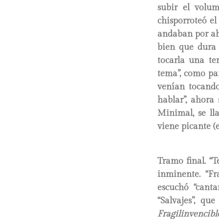
subir el volu
chisporroteó el
andaban por ahí
bien que dura 
tocarla una te
tema”, como par
venían tocand
hablar”, ahora 
Minimal, se lla
viene picante (
Tramo final. “T
inminente. “Fr
escuchó “canta
“Salvajes”, qu
Fragilinvencibl