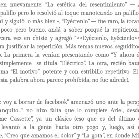
men nuevamente: “La estética del resentimiento” – 
 palillo pero lo resolvió al toque manoteando un palil
 y siguió lo más bien -, “Eyéctenlo” – fue raro, la tocar
poco pero bueno, andá a saber porqué la repitieron
rcera vez en chiste y agregó “<<Eyéctenlo, Eyéctenlo>
a justificar la repetición. Más temas nuevos, seguidito
o. La primera la venían presentando como “Y ahora 
simplemente se titula “Eléctrico”. La otra, recién ba
ma “El motivo”: potente y con estribillo repetitivo. E
esta palabra ahora parece prohibida, no fue adrede).
e voy a borrar de facebook” amenazó uno ante la persp
anquito…” no hizo falta que lo complete Ariel, desd
me Cassette”, ya un clásico (eso que es del último d
e levantó a la gente hacia otro pogo y, luego, as
e
, “Creo que amamos el dolor” y “La gota”, en donde M