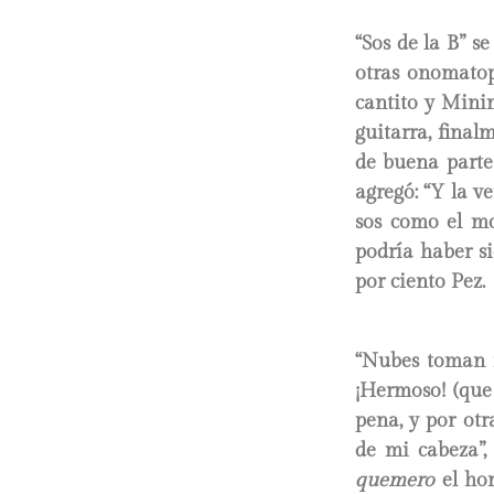
“Sos de la B” s
otras onomatop
cantito y Mini
guitarra, final
de buena parte 
agregó: “Y la v
sos como el mo
podría haber s
por ciento Pez.
“Nubes toman fo
¡Hermoso! (que 
pena, y por otr
de mi cabeza”,
quemero
el hom