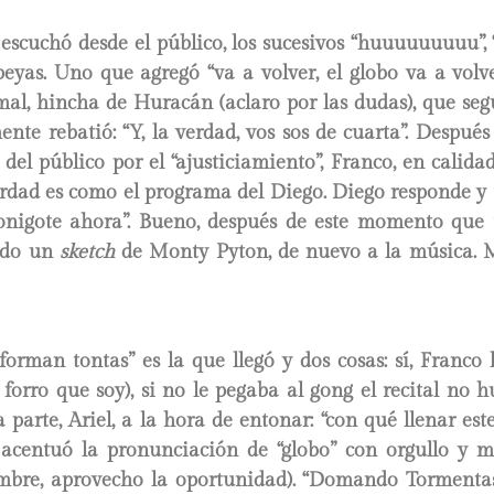
e escuchó desde el público, los sucesivos “huuuuuuuuu”
eyas. Uno que agregó “va a volver, el globo va a volv
mal, hincha de Huracán (aclaro por las dudas), que seg
mente rebatió: “Y, la verdad, vos sos de cuarta”. Después
del público por el “ajusticiamiento”, Franco, en calida
erdad es como el programa del Diego. Diego responde y
nigote ahora”. Bueno, después de este momento que
ido un
sketch
de Monty Pyton, de nuevo a la música. 
rman tontas” es la que llegó y dos cosas: sí, Franco 
forro que soy), si no le pegaba al gong el recital no h
a parte, Ariel, a la hora de entonar: “con qué llenar est
 acentuó la pronunciación de “globo” con orgullo y 
bre, aprovecho la oportunidad). “Domando Tormentas” 