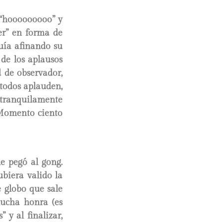
, “hooooooooo” y
er” en forma de
uía afinando su
 de los aplausos
d de observador,
 todos aplauden,
 tranquilamente
Momento ciento
le pegó al gong.
ubiera valido la
e globo que sale
mucha honra (es
y al finalizar,