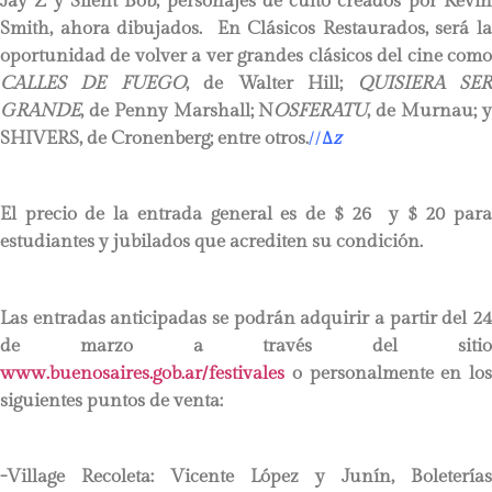
Jay Z y Silent Bob, personajes de culto creados por Kevin
Smith, ahora dibujados. En Clásicos Restaurados, será la
oportunidad de volver a ver grandes clásicos del cine como
CALLES DE FUEGO
, de Walter Hill;
QUISIERA SE
GRANDE
, de Penny Marshall;
N
OSFERATU
, de Murnau; 
SHIVERS
, de Cronenberg; entre otros.
//
∆
z
El precio de la entrada general es de $ 26 y $ 20 para
estudiantes y jubilados que acrediten su condición.
Las entradas anticipadas se podrán adquirir a partir del 24
de marzo a través del sitio
www.buenosaires.gob.ar/festivales
o personalmente en los
siguientes puntos de venta:
-Village Recoleta: Vicente López y Junín, Boleterías