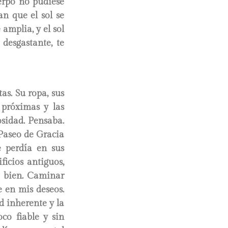
erpo no pudiese
an que el sol se
 amplia, y el sol
desgastante, te
s. Su ropa, sus
 próximas y las
osidad. Pensaba.
Paseo de Gracia
e perdía en sus
icios antiguos,
a bien. Caminar
 en mis deseos.
d inherente y la
co fiable y sin