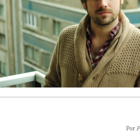
Por
P