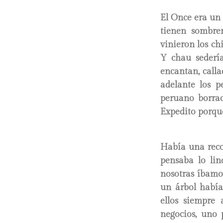
El Once era un 
tienen sombre
vinieron los ch
Y chau sedería
encantan, calla
adelante los p
peruano borra
Expedito porque
Había una reco
pensaba lo lin
nosotras íbamo
un árbol había
ellos siempre
negocios, uno 