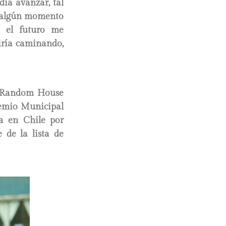
día avanzar, tal
n algún momento
en el futuro me
iría caminando,
n Random House
remio Municipal
da en Chile por
 de la lista de