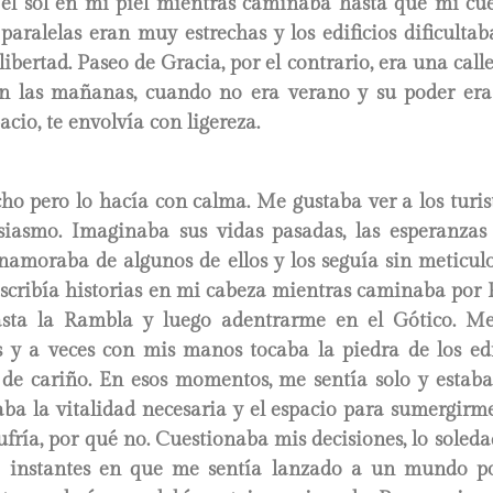
ir el sol en mi piel mientras caminaba hasta que mi cu
 paralelas eran muy estrechas y los edificios dificultab
ibertad. Paseo de Gracia, por el contrario, era una calle
n las mañanas, cuando no era verano y su poder era 
cio, te envolvía con ligereza.
 pero lo hacía con calma. Me gustaba ver a los turista
usiasmo. Imaginaba sus vidas pasadas, las esperanzas
namoraba de algunos de ellos y los seguía sin meticul
Escribía historias en mi cabeza mientras caminaba por 
asta la Rambla y luego adentrarme en el Gótico. M
s y a veces con mis manos tocaba la piedra de los edif
e de cariño. En esos momentos, me sentía solo y estab
ba la vitalidad necesaria y el espacio para sumergirme
fría, por qué no. Cuestionaba mis decisiones, lo soleda
a instantes en que me sentía lanzado a un mundo po