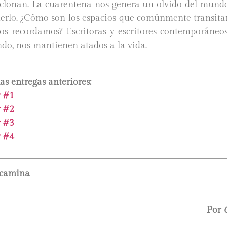
e clonan. La cuarentena nos genera un olvido del mundo
derlo. ¿Cómo son los espacios que comúnmente transit
os recordamos? Escritoras y escritores contemporáneos
do, nos mantienen atados a la vida.
as entregas anteriores:
r #1
r #2
r #3
r #4
 camina
Por