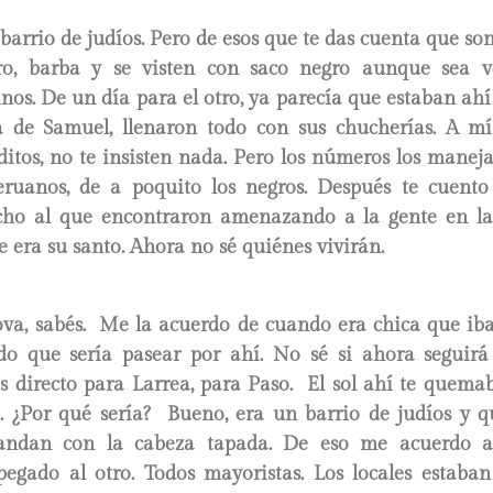
barrio de judíos. Pero de esos que te das cuenta que son
ro, barba y se visten con saco negro aunque sea v
inos. De un día para el otro, ya parecía que estaban ah
 de Samuel, llenaron todo con sus chucherías. A m
ditos, no te insisten nada. Pero los números los mane
eruanos, de a poquito los negros. Después te cuento 
cho al que encontraron amenazando a la gente en la
 era su santo. Ahora no sé quiénes vivirán.
va, sabés. Me la acuerdo de cuando era chica que i
do que sería pasear por ahí. No sé si ahora seguir
s directo para Larrea, para Paso. El sol ahí te quemab
. ¿Por qué sería? Bueno, era un barrio de judíos y q
 andan con la cabeza tapada. De eso me acuerdo a
pegado al otro. Todos mayoristas. Los locales estaba