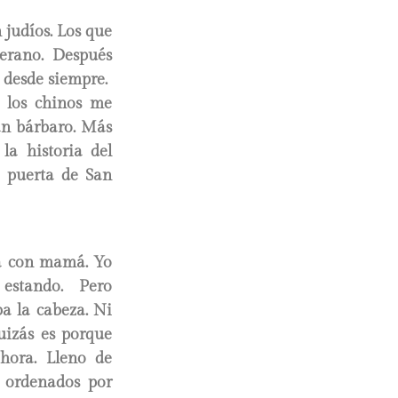
 judíos. Los que
erano. Después
í desde siempre.
í los chinos me
jan bárbaro. Más
la historia del
 puerta de San
ba con mamá. Yo
á estando. Pero
a la cabeza. Ni
uizás es porque
hora. Lleno de
n ordenados por