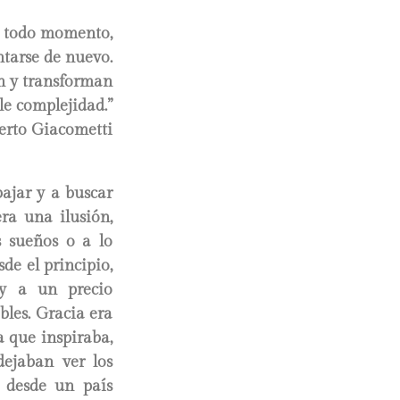
n todo momento,
ntarse de nuevo.
n y transforman
le complejidad.”
erto Giacometti
ajar y a buscar
ra una ilusión,
 sueños o a lo
de el principio,
 y a un precio
les. Gracia era
a que inspiraba,
dejaban ver los
o desde un país