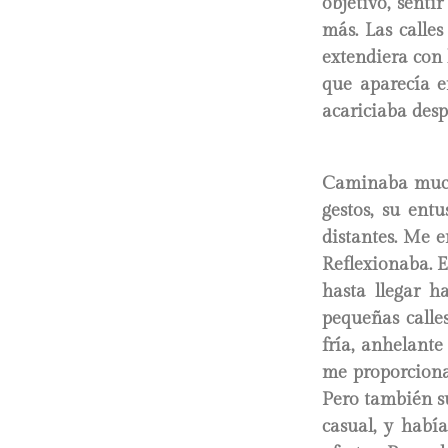
objetivo, sent
más. Las calles
extendiera con l
que aparecía e
acariciaba despa
Caminaba mucho
gestos, su ent
distantes. Me e
Reflexionaba. 
hasta llegar h
pequeñas calle
fría, anhelant
me proporciona
Pero también su
casual, y habí