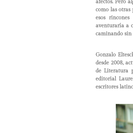
afectos. Pero a
como las otras
esos rincones 
aventuraría a 
caminando sin
Gonzalo Eltesc
desde 2008, ac
de Literatura
editorial Laur
escritores lati