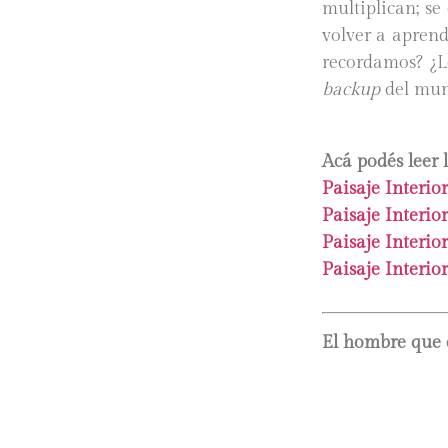
multiplican; s
volver a apren
recordamos? ¿L
backup
del mun
Acá podés leer l
Paisaje Interio
Paisaje Interio
Paisaje Interio
Paisaje Interio
El hombre que