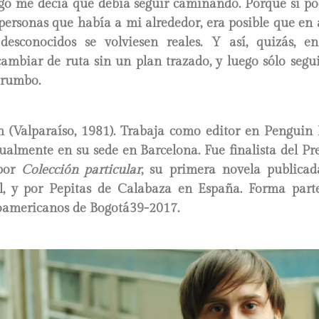
lgo me decía que debía seguir caminando. Porque si po
 personas que había a mi alrededor, era posible que e
desconocidos se volviesen reales. Y así, quizás, 
cambiar de ruta sin un plan trazado, y luego sólo segu
 rumbo.
h
(Valparaíso, 1981). Trabaja como editor en Pengui
tualmente en su sede en Barcelona. Fue finalista del P
 por
Colección particular
, su primera novela publica
el, y por Pepitas de Calabaza en España. Forma parte
noamericanos de Bogotá39-2017.