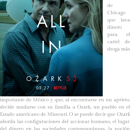
de
Chicago
que lava
dinero
para el
cartel de
droga más
importante de México y que, al encontrarse en un aprieto,
decide mudarse con su familia a Ozark, un pueblo en el
Estado americano de Missouri. O se puede decir que
Ozark
aborda las configuraciones del accionar humano, el lugar
del dinero en las sociedades contemporáneas, la noción