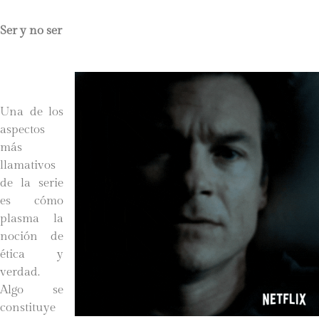
Ser y no ser
Una de los
aspectos
más
llamativos
de la serie
es cómo
plasma la
noción de
ética y
verdad.
Algo se
constituye