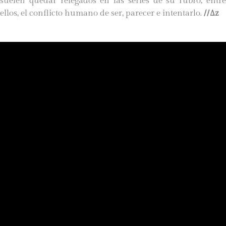
suelen quedar relegados en las series de su rubro, entre
ellos, el conflicto humano de ser, parecer e intentarlo.
//∆z