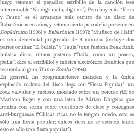
luego retomar el pegadizo estribillo de la canción (ese
interminable “No digo nada, digo no”). Pero hay más. “Flora
y Fauno” es el arranque más oscuro de un disco de
Babasónicos en años, y retoma cierta psicodelia presente en
Dopádromo
(1996) y
Babasónica
(1997); “Muñeco de Haití
es una demencial progresión de 9 minutos (incluye dos
partes ocultas: “El Sultán” y “Jaula”) que fusiona freak funk,
música disco, ritmos pisteros (“Baila, como un poseso,
¡baila!”, dice el estribillo) y música electrónica frenética que
recuerda al gran
Trance Zomba
(1994).
En general, las programaciones mandan y la única
explosión rockera del disco llega con “Fiesta Popular”: un
rock valvular y rabioso, montado sobre un potente riff de
Mariano Roger y con una letra de Adrían Dárgelos que
ironiza con sorna sobre cuestiones de clase y consignas
anti-burguesas (“Chicas ricas no le tengan miedo, esto es
sólo una fiesta popular; chicos ricos no se asusten tanto,
esto es sólo una fiesta popular”).