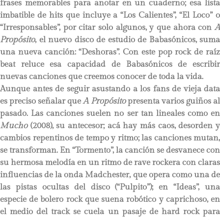
frases memorables para anotar en un cuaderno; esa lista
imbatible de hits que incluye a “Los Calientes”, “El Loco” o
“Irresponsables”, por citar solo algunos, y que ahora con
A
Propósito
, el nuevo disco de estudio de Babasónicos, suma
una nueva canción: “Deshoras”. Con este pop rock de raíz
beat reluce esa capacidad de Babasónicos de escribir
nuevas canciones que creemos conocer de toda la vida.
Aunque antes de seguir asustando a los fans de vieja data
es preciso señalar que
A Propósito
presenta varios guiños a
pasado. Las canciones suelen no ser tan lineales como en
Mucho
(2008), su antecesor; acá hay más caos, desorden y
cambios repentinos de tempo y ritmo; las canciones mutan,
se transforman. En “Tormento”, la canción se desvanece con
su hermosa melodía en un ritmo de rave rockera con claras
influencias de la onda Madchester, que opera como una de
las pistas ocultas del disco (“Pulpito”); en “Ideas”, una
especie de bolero rock que suena robótico y caprichoso, en
el medio del track se cuela un pasaje de hard rock para