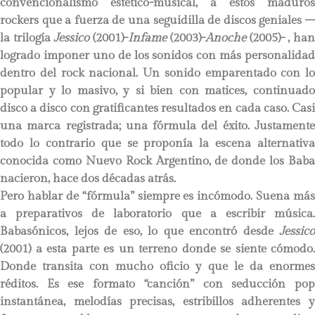
convencionalismo estético-musical, a estos maduros
rockers que a fuerza de una seguidilla de discos geniales –
la trilogía
Jessico
(2001)-
Infame
(2003)-
Anoche
(2005)- , ha
logrado imponer uno de los sonidos con más personalidad
dentro del rock nacional. Un sonido emparentado con lo
popular y lo masivo, y si bien con matices, continuado
disco a disco con gratificantes resultados en cada caso. Casi
una marca registrada; una fórmula del éxito. Justamente
todo lo contrario que se proponía la escena alternativa
conocida como Nuevo Rock Argentino, de donde los Baba
nacieron, hace dos décadas atrás.
Pero hablar de “fórmula” siempre es incómodo. Suena más
a preparativos de laboratorio que a escribir música.
Babasónicos, lejos de eso, lo que encontró desde
Jessico
(2001) a esta parte es un terreno donde se siente cómodo.
Donde transita con mucho oficio y que le da enormes
réditos. Es ese formato “canción” con seducción pop
instantánea, melodías precisas, estribillos adherentes y